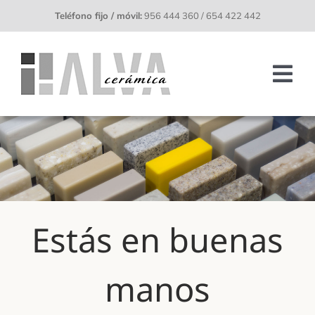
Saltar
Teléfono fijo / móvil:
956 444 360 / 654 422 442
al
contenido
Tog
Nav
INICIO
EMPRESA
MATERIALES Y EXPOSICIÓN
Estás en buenas
MECANIZACIÓN
INSPIRACIÓN
manos
CONTACTO