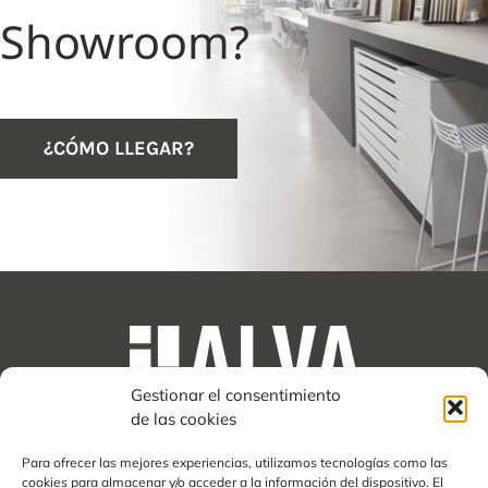
Showroom?
¿CÓMO LLEGAR?
Gestionar el consentimiento
de las cookies
Almacén
Carretera, CA-4202, Km 1
Para ofrecer las mejores experiencias, utilizamos tecnologías como las
11149 Conil de la Frontera, Cádiz
cookies para almacenar y/o acceder a la información del dispositivo. El